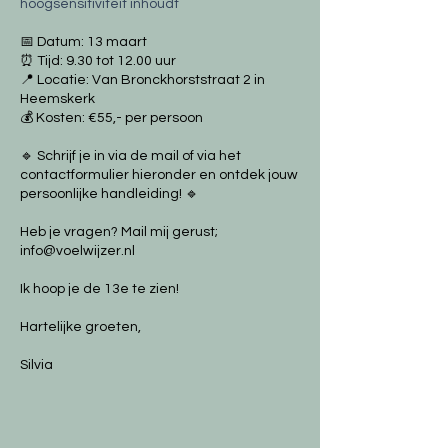
hoogsensitiviteit inhoudt
📅 Datum: 13 maart
⏰ Tijd: 9.30 tot 12.00 uur
📍 Locatie: Van Bronckhorststraat 2 in
Heemskerk
💰 Kosten: €55,- per persoon
🔹 Schrijf je in via de mail of via het
contactformulier hieronder en ontdek jouw
persoonlijke handleiding! 🔹
Heb je vragen? Mail mij gerust;
info@voelwijzer.nl
Ik hoop je de 13e te zien!
Hartelijke groeten,
Silvia