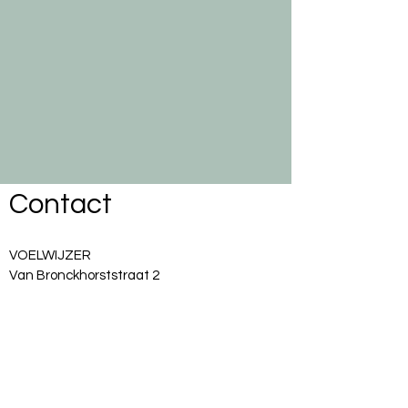
Contact
VOELWIJZER
Van Bronckhorststraat 2
1962 TV Heemskerk
info@voelwijzer.nl
0627281907
Btw nr: NL002121817B13
Kvk nr:
6483840